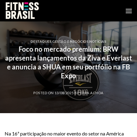
Skip
to
content
DESTAQUES
,
GESTÃO E NEGÓCIOS
,
NOTÍCIAS
Foco no mercado premium: BRW
apresenta lançamentos da Ziva e Everlast
e anuncia a SHUA em seu portfólio na FB
Expo
POSTED ON
13/08/2025
BY
YARA ACHOA
Na 16ª participação no maior evento do setor na América