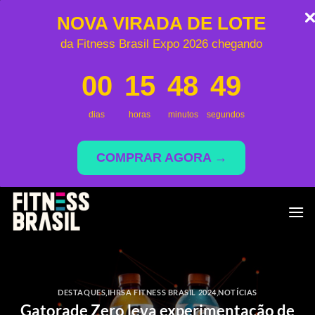
NOVA VIRADA DE LOTE
da Fitness Brasil Expo 2026 chegando
00
15
48
49
dias
horas
minutos
segundos
COMPRAR AGORA →
Skip
to
content
DESTAQUES
,
IHRSA FITNESS BRASIL 2024
,
NOTÍCIAS
Gatorade Zero leva experimentação de