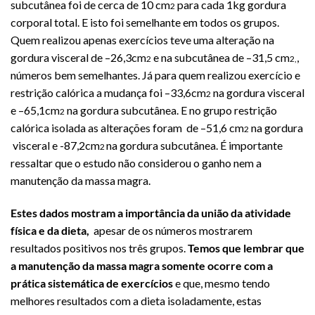
subcutânea foi de cerca de 10 cm
para cada 1kg gordura
2
corporal total. E isto foi semelhante em todos os grupos.
Quem realizou apenas exercícios teve uma alteração na
gordura visceral de –26,3cm
e na subcutânea de –31,5 cm
,
2
2,
números bem semelhantes. Já para quem realizou exercício e
restrição calórica a mudança foi –33,6cm
na gordura visceral
2
e –65,1cm
na gordura subcutânea. E no grupo restrição
2
calórica isolada as alterações foram de –51,6 cm
na gordura
2
visceral e -87,2cm
na gordura subcutânea. É importante
2
ressaltar que o estudo não considerou o ganho nem a
manutenção da massa magra.
Estes dados mostram a importância da união da atividade
física e da dieta,
apesar de os números mostrarem
resultados positivos nos três grupos.
Temos que lembrar que
a manutenção da massa magra somente ocorre com a
prática sistemática de exercícios
e que, mesmo tendo
melhores resultados com a dieta isoladamente, estas