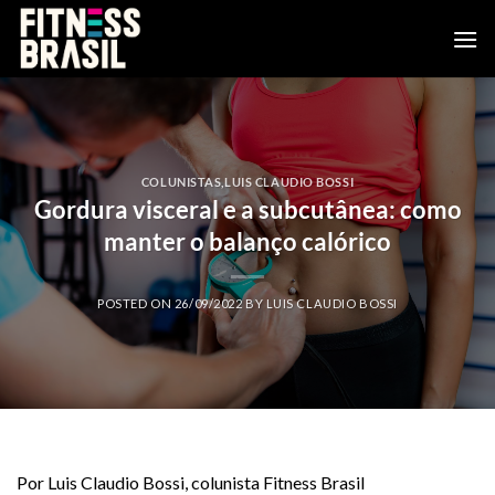
Skip
to
content
COLUNISTAS
,
LUIS CLAUDIO BOSSI
Gordura visceral e a subcutânea: como
manter o balanço calórico
POSTED ON
26/09/2022
BY
LUIS CLAUDIO BOSSI
Por Luis Claudio Bossi, colunista Fitness Brasil