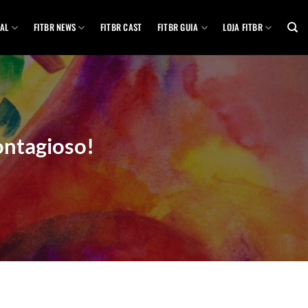
AL
FITBR NEWS
FITBR CAST
FITBR GUIA
LOJA FITBR
ntagioso!