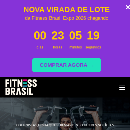
NOVA VIRADA DE LOTE
da Fitness Brasil Expo 2026 chegando
00
23
05
18
dias
horas
minutos
segundos
COMPRAR AGORA →
Skip
to
content
COLUNISTAS
,
DESTAQUES
,
DILMAR PINTO GUEDES
,
NOTÍCIAS