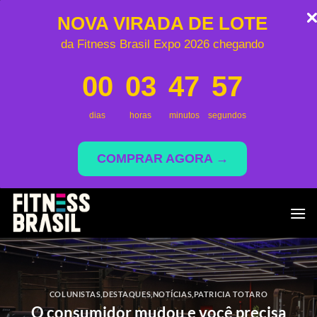
NOVA VIRADA DE LOTE
da Fitness Brasil Expo 2026 chegando
00
03
47
57
dias
horas
minutos
segundos
COMPRAR AGORA →
Skip
to
content
COLUNISTAS
,
DESTAQUES
,
NOTÍCIAS
,
PATRICIA TOTARO
O consumidor mudou e você precisa