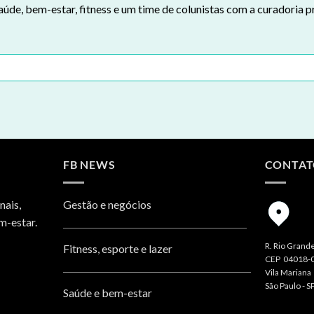
aúde, bem-estar, fitness e um time de colunistas com a curadoria p
FB NEWS
CONTA
nais,
Gestão e negócios
m-estar.
R. Rio Grande
Fitness, esporte e lazer
CEP 04018-
Vila Mariana
São Paulo - S
Saúde e bem-estar