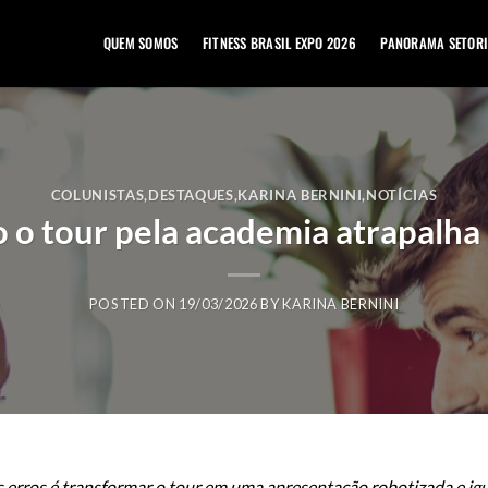
QUEM SOMOS
FITNESS BRASIL EXPO 2026
PANORAMA SETORI
COLUNISTAS
,
DESTAQUES
,
KARINA BERNINI
,
NOTÍCIAS
o tour pela academia atrapalha
POSTED ON
19/03/2026
BY
KARINA BERNINI
 erros é transformar o tour em uma apresentação robotizada e igu