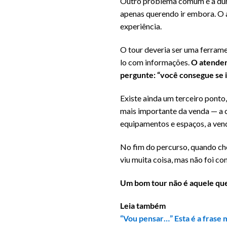
Outro problema comum é a dura
apenas querendo ir embora. O a
experiência.
O tour deveria ser uma ferrame
lo com informações.
O atenden
pergunte: “você consegue se 
Existe ainda um terceiro ponto
mais importante da venda — a 
equipamentos e espaços, a ven
No fim do percurso, quando cheg
viu muita coisa, mas não foi c
Um bom tour não é aquele que 
Leia também
“Vou pensar…” Esta é a frase