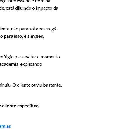
eça interessado e termina
e, está diluindo o impacto da
iente, não para sobrecarregá-
 para isso, é simples,
 refúgio para evitar o momento
 academia, explicando
inuiu. O cliente ouviu bastante,
cliente específico.
demias