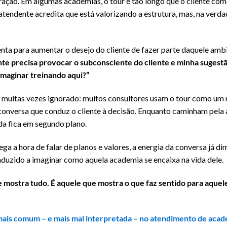
ção. Em algumas academias, o tour é tão longo que o cliente com
tendente acredita que está valorizando a estrutura, mas, na verdad
nta para aumentar o desejo do cliente de fazer parte daquele amb
te precisa provocar o subconsciente do cliente e minha sugestão
imaginar treinando aqui?”
, muitas vezes ignorado: muitos consultores usam o tour como um
conversa que conduz o cliente à decisão. Enquanto caminham pela
da fica em segundo plano.
a a hora de falar de planos e valores, a energia da conversa já dim
onduzido a imaginar como aquela academia se encaixa na vida dele.
mostra tudo. É aquele que mostra o que faz sentido para aquele 
 mais comum – e mais mal interpretada – no atendimento de aca