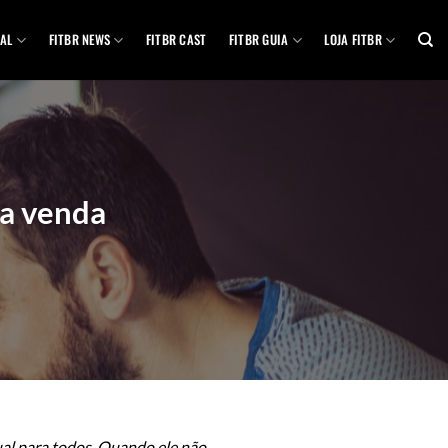
AL
FITBR NEWS
FITBR CAST
FITBR GUIA
LOJA FITBR
 a venda
al para todos
.
Quando ele não