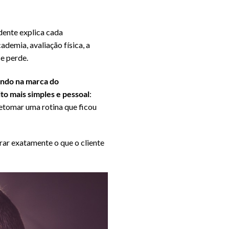
dente explica cada
demia, avaliação física, a
e perde.
ando na marca do
o mais simples e pessoal
:
retomar uma rotina que ficou
rar exatamente o que o cliente