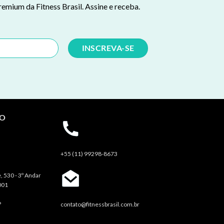
remium da Fitness Brasil. Assine e receba.
TO
+55 (11) 99298-8673
, 530 - 3º Andar
001
P
contato@fitnessbrasil.com.br