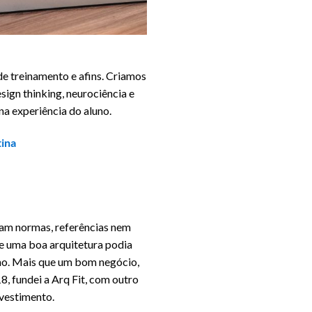
de treinamento e afins. Criamos
esign thinking, neurociência e
na experiência do aluno.
tina
iam normas, referências nem
e uma boa arquitetura podia
ino. Mais que um bom negócio,
, fundei a Arq Fit, com outro
nvestimento.