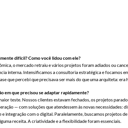
ente difícil? Como você lidou com ele?
ica, o mercado retraiu e vários projetos foram adiados ou cancel
ncia interna. Intensificamos a consultoria estratégica e focamos 
 fase que percebi que precisava ser mais do que uma arquiteta: era
ão em que precisou se adaptar rapidamente?
maior teste. Nossos clientes estavam fechados, os projetos parados
ração — com soluções que atendessem às novas necessidades: dis
vre e integração com o digital. Paralelamente, buscamos projetos d
uma receita. A criatividade e a flexibilidade foram essenciais.