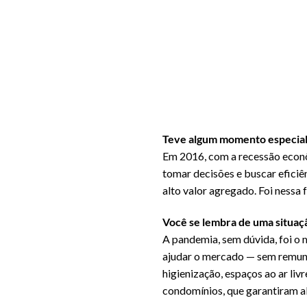
Teve algum momento especialm
Em 2016, com a recessão econôm
tomar decisões e buscar eficiê
alto valor agregado. Foi nessa
Você se lembra de uma situaç
A pandemia, sem dúvida, foi o 
ajudar o mercado — sem remune
higienização, espaços ao ar li
condomínios, que garantiram alg