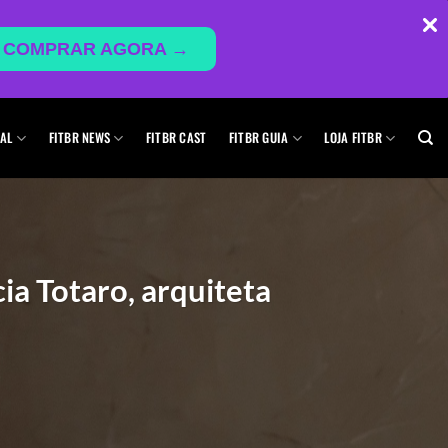
COMPRAR AGORA →
AL
FITBR NEWS
FITBR CAST
FITBR GUIA
LOJA FITBR
ia Totaro, arquiteta