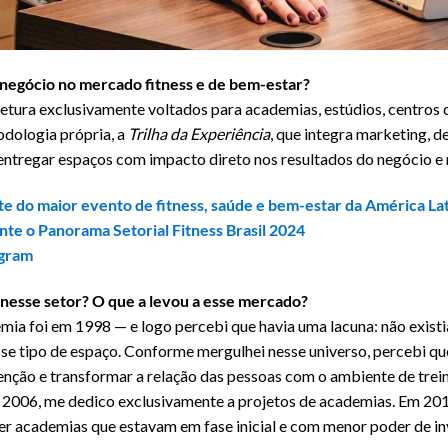
u negócio no mercado fitness e de bem-estar?
etura exclusivamente voltados para academias, estúdios, centros 
dologia própria, a
Trilha da Experiência
, que integra marketing, d
: entregar espaços com impacto direto nos resultados do negócio e 
rte do maior evento de fitness, saúde e bem-estar da América La
te o Panorama Setorial Fitness Brasil 2024
agram
nesse setor? O que a levou a esse mercado?
mia foi em 1998 — e logo percebi que havia uma lacuna: não exist
se tipo de espaço. Conforme mergulhei nesse universo, percebi qu
enção e transformar a relação das pessoas com o ambiente de tre
2006, me dedico exclusivamente a projetos de academias. Em 2018
er academias que estavam em fase inicial e com menor poder de i