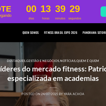
00
13
39
27
OTE
egando
dias
horas
minutos
segundos
QUEM SOMOS
FITNESS BRASIL EXPO 2026
PANORAMA SETORI
DESTAQUES
,
GESTÃO E NEGÓCIOS
,
NOTÍCIAS
,
QUEM É QUEM
deres do mercado fitness: Patric
especializada em academias
POSTED ON
24/07/2025
BY
YARA ACHOA