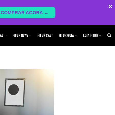
COMPRAR AGORA →
AL
FITBR NEWS
FITBR CAST
FITBR GUIA
LOJA FITBR