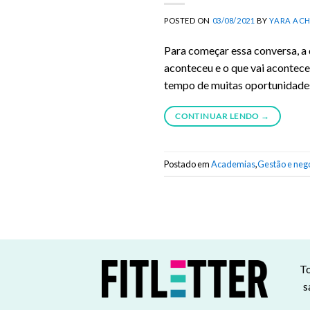
POSTED ON
03/08/2021
BY
YARA AC
Para começar essa conversa, a
aconteceu e o que vai acontec
tempo de muitas oportunidade
CONTINUAR LENDO
→
Postado em
Academias
,
Gestão e neg
To
s