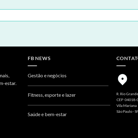
FB NEWS
CONTA
nais,
Gestão e negócios
m-estar.
R. Rio Grande
Fitness, esporte e lazer
CEP 04018-
Vila Mariana
São Paulo - S
Saúde e bem-estar