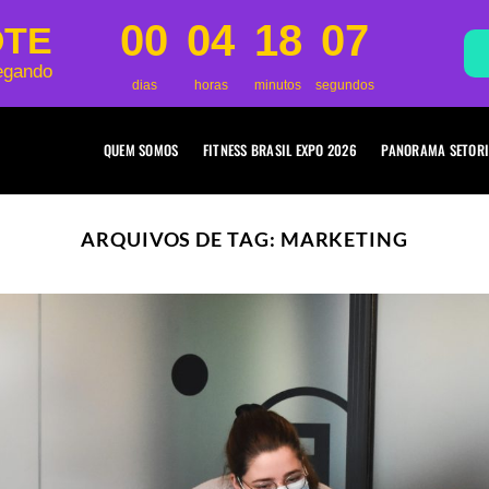
00
04
18
05
OTE
egando
dias
horas
minutos
segundos
QUEM SOMOS
FITNESS BRASIL EXPO 2026
PANORAMA SETORI
ARQUIVOS DE TAG:
MARKETING