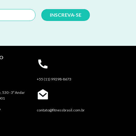
TO
+55 (11) 99298-8673
, 530 - 3º Andar
001
P
contato@fitnessbrasil.com.br