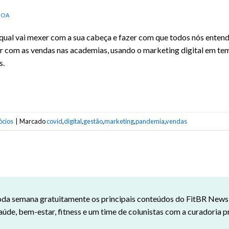
HOA
 qual vai mexer com a sua cabeça e fazer com que todos nós ente
er com as vendas nas academias, usando o marketing digital em te
s.
ócios
|
Marcado
covid
,
digital
,
gestão
,
marketing
,
pandemia
,
vendas
da semana gratuitamente os principais conteúdos do FitBR News n
aúde, bem-estar, fitness e um time de colunistas com a curadoria p