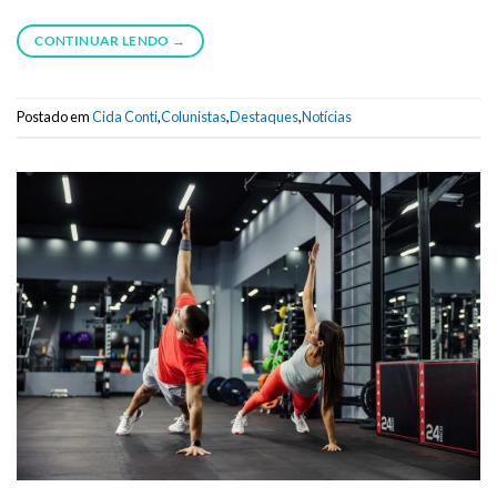
CONTINUAR LENDO
→
Postado em
Cida Conti
,
Colunistas
,
Destaques
,
Notícias