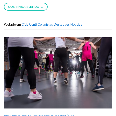
CONTINUAR LENDO
→
Postado em
Cida Conti
,
Colunistas
,
Destaques
,
Notícias