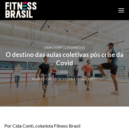
Skip
to
content
CIDA CONTI
,
COLUNISTAS
O destino das aulas coletivas pós crise da
Covid
POSTED ON
20/02/2023
BY
CIDA CONTI
Por Cida Conti, colunista Fitness Brasil