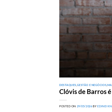
DESTAQUES
,
GESTÃO E NEGÓCIOS
,
MA
Clóvis de Barros 
POSTED ON
29/05/2026
BY
EDINEI K