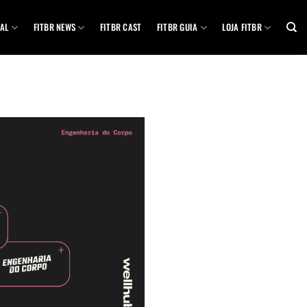
AL
FITBR NEWS
FITBR CAST
FITBR GUIA
LOJA FITBR