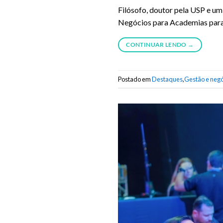
Filósofo, doutor pela USP e um
Negócios para Academias para p
CONTINUAR LENDO
→
Postado em
Destaques
,
Gestão e negó