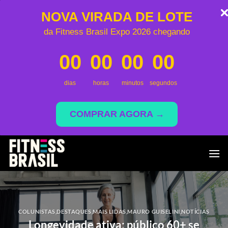
NOVA VIRADA DE LOTE
da Fitness Brasil Expo 2026 chegando
00
00
00
00
dias
horas
minutos
segundos
COMPRAR AGORA →
Skip
to
content
COLUNISTAS
,
DESTAQUES
,
MAIS LIDAS
,
MAURO GUISELINI
,
NOTÍCIAS
Longevidade ativa: público 60+ se