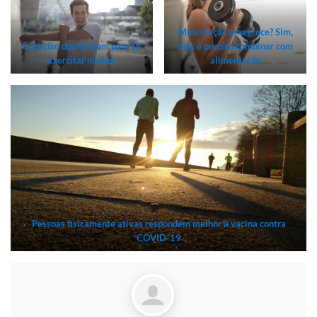
Musculação emagrece? Sim,
É preciso dormir bem para se
mas é preciso combinar com
exercitar melhor
alimentação
Pessoas fisicamente ativas respondem melhor à vacina contra
COVID-19